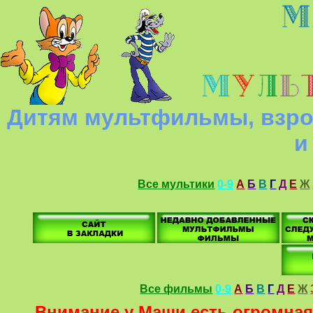
Дитям мультфильмы, взро
и
Все мультики
0-9
А
Б
В
Г
Д
Е
Ж
Все фильмы
0-9
А
Б
В
Г
Д
Е
Ж
Внимание у Маши есть огромная