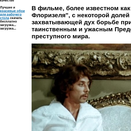
качестве
В фильме, более известном ка
Лучшие и
красивые обои
Флоризеля", с некоторой долей
для рабочего
стола
скачать
захватывающей дух борьбе при
бесплатно
загрузка...
таинственным и ужасным Предс
загрузка...
преступного мира.