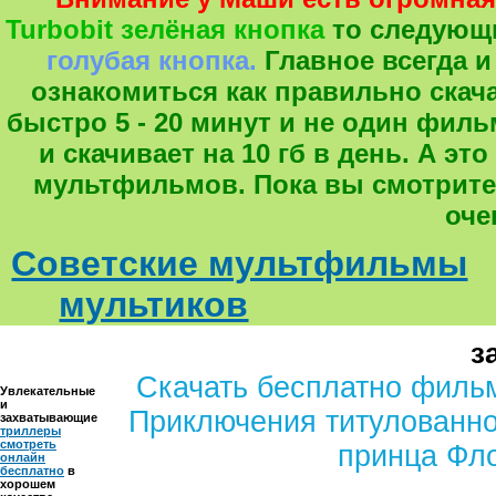
Turbobit зелёная кнопка
то следующ
голубая кнопка.
Главное всегда и
ознакомиться как правильно скача
быстро 5 - 20 минут и не один фил
и скачивает на 10 гб в день. А 
мультфильмов. Пока вы смотрите
оче
Советские мультфильмы
мультиков
з
Скачать бесплатно филь
Увлекательные
и
Приключения титулованн
захватывающие
триллеры
смотреть
принца Фл
онлайн
бесплатно
в
хорошем