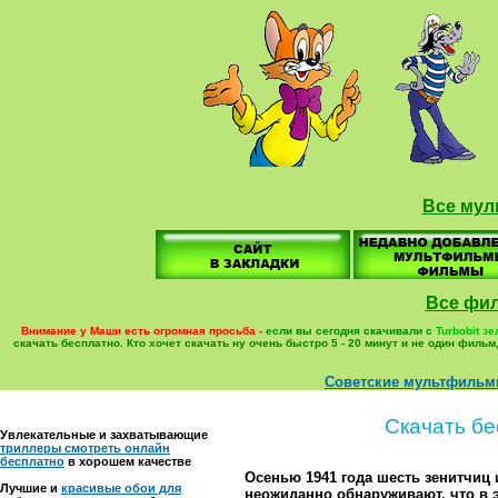
Все мул
Все фи
Внимание у Маши есть огромная просьба -
еcли вы сегодня скачивали с
Turbobit з
скачать бесплатно. Кто хочет скачать ну очень быстро 5 - 20 минут и не один фил
Советские мультфиль
Скачать бе
Увлекательные и захватывающие
триллеры смотреть онлайн
бесплатно
в хорошем качестве
Осенью 1941 года шесть зенитчиц 
Лучшие и
красивые обои для
неожиданно обнаруживают, что в э