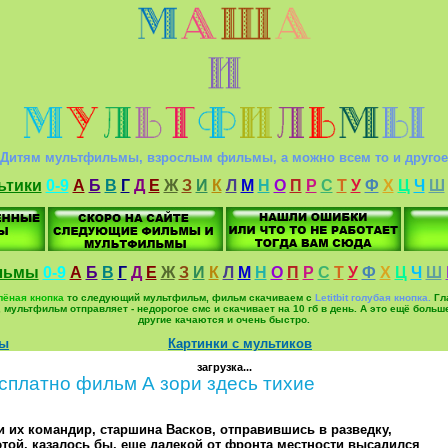
Дитям мультфильмы, взрослым фильмы, а можно всем то и другое
ьтики
0-9
А
Б
В
Г
Д
Е
Ж
З
И
К
Л
М
Н
О
П
Р
С
Т
У
Ф
Х
Ц
Ч
Ш
льмы
0-9
А
Б
В
Г
Д
Е
Ж
З
И
К
Л
М
Н
О
П
Р
С
Т
У
Ф
Х
Ц
Ч
Ш
елёная кнопка
то следующий мультфильм, фильм скачиваем с
Letitbit голубая кнопка.
Гла
ьм, мультфильм отправляет - недорогое смс и скачивает на 10 гб в день. А это ещё б
другие качаются и очень быстро.
мы
Картинки с мультиков
загрузка...
сплатно фильм А зори здесь тихие
и их командир, старшина Васков, отправившись в разведку,
той, казалось бы, еще далекой от фронта местности высадился