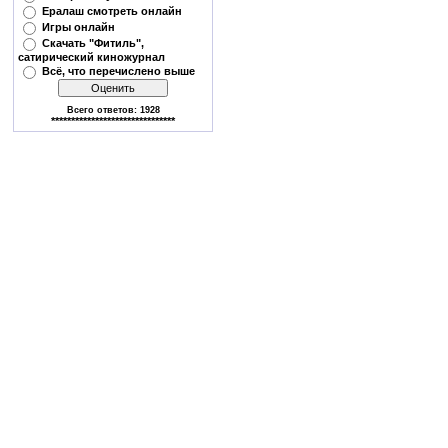
Ералаш смотреть онлайн
Игры онлайн
Скачать "Фитиль",
сатирический киножурнал
Всё, что перечислено выше
Всего ответов:
1928
*******************************