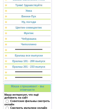
Трям! Здравствуйте
Умка
Винни-Пух
Ну, погоди
Цветик-семицветик
Фунтик
Чебурашка
Чиполлино
****************************
Ералаш все выпуски
Ералаш 101 - 200 выпуск
Ералаш 201 - 233 выпуск
****************************
****************************
Маша спрашивает - вы
отвечаете
Машу интересует, что ещё
добавить на сайт
Советские фильмы смотреть
онлайн
Смотреть мультики онлайн