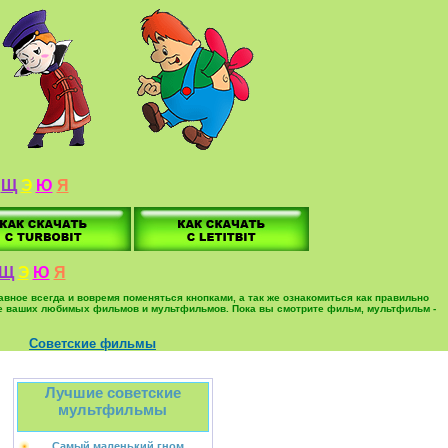
Щ
Э
Ю
Я
Щ
Э
Ю
Я
вное всегда и вовремя поменяться кнопками, а так же ознакомиться как правильно
ольше ваших любимых фильмов и мультфильмов. Пока вы смотрите фильм, мультфильм -
Советские фильмы
Лучшие советские
мультфильмы
Самый маленький гном