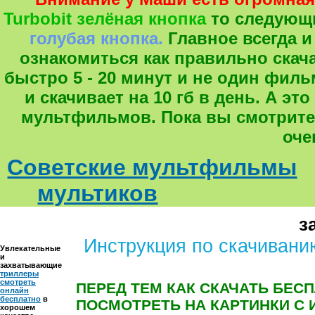
Turbobit зелёная кнопка
то следующ
голубая кнопка.
Главное всегда и
ознакомиться как правильно скача
быстро 5 - 20 минут и не один фил
и скачивает на 10 гб в день. А 
мультфильмов. Пока вы смотрите
оче
Советские мультфильмы
мультиков
з
Инструкция по скачиванию 
Увлекательные
и
захватывающие
триллеры
смотреть
ПЕРЕД ТЕМ КАК СКАЧАТЬ БЕС
онлайн
бесплатно
в
ПОСМОТРЕТЬ НА КАРТИНКИ С 
хорошем