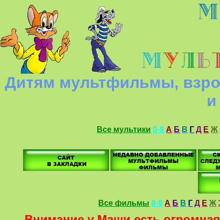
Дитям мультфильмы, взро
и
Все мультики
0-9
А
Б
В
Г
Д
Е
Ж
Все фильмы
0-9
А
Б
В
Г
Д
Е
Ж
Внимание у Маши есть огромная