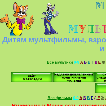
Дитям мультфильмы, взро
и
Все мультики
0-9
А
Б
В
Г
Д
Е
Ж
Все фильмы
0-9
А
Б
В
Г
Д
Е
Ж
Внимание у Маши есть огромная