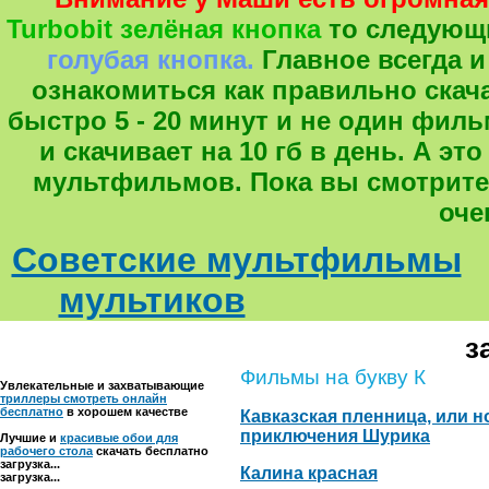
Turbobit зелёная кнопка
то следующ
голубая кнопка.
Главное всегда и
ознакомиться как правильно скача
быстро 5 - 20 минут и не один фил
и скачивает на 10 гб в день. А 
мультфильмов. Пока вы смотрите
оче
Советские мультфильмы
мультиков
з
Фильмы на букву К
Увлекательные и захватывающие
триллеры смотреть онлайн
бесплатно
в хорошем качестве
Кавказская пленница, или 
приключения Шурика
Лучшие и
красивые обои для
рабочего стола
скачать бесплатно
загрузка...
Калина красная
загрузка...