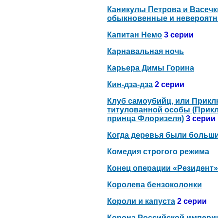
Каникулы Петрова и Васечк
обыкновенные и невероят
Капитан Немо
3 серии
Карнавальная ночь
Карьера Димы Горина
Кин-дза-дза
2 серии
Клуб самоубийц, или Прик
титулованной особы (Прик
принца Флоризеля)
3 серии
Когда деревья были больш
Комедия строгого режима
Конец операции «Резидент»
Королева бензоколонки
Короли и капуста
2 серии
Корона Российской империи