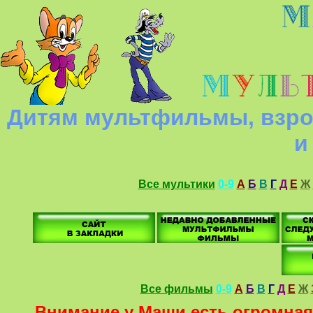
Дитям мультфильмы, взро
и
Все мультики
0-9
А
Б
В
Г
Д
Е
Ж
Все фильмы
0-9
А
Б
В
Г
Д
Е
Ж
Внимание у Маши есть огромная