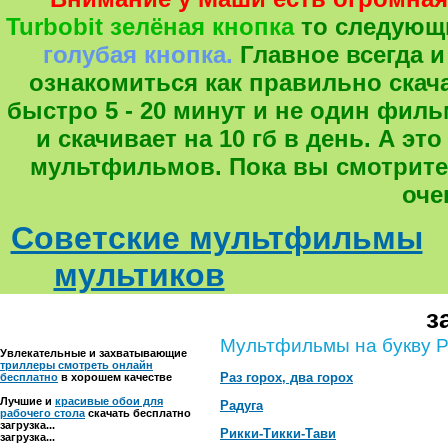
Turbobit зелёная кнопка
то следующ
голубая кнопка.
Главное всегда и
ознакомиться как правильно скача
быстро 5 - 20 минут и не один фил
и скачивает на 10 гб в день. А 
мультфильмов. Пока вы смотрите
оче
Советские мультфильмы
мультиков
з
Мультфильмы на букву 
Увлекательные и захватывающие
триллеры смотреть онлайн
Раз горох, два горох
бесплатно
в хорошем качестве
Лучшие и
красивые обои для
Радуга
рабочего стола
скачать бесплатно
загрузка...
Рикки-Тикки-Тави
загрузка...