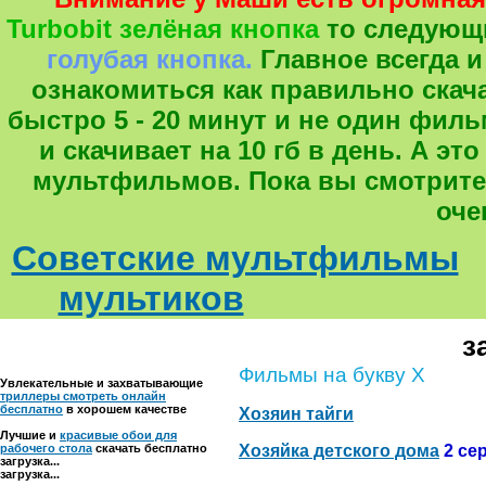
Turbobit зелёная кнопка
то следующ
голубая кнопка.
Главное всегда и
ознакомиться как правильно скача
быстро 5 - 20 минут и не один фил
и скачивает на 10 гб в день. А 
мультфильмов. Пока вы смотрите
оче
Советские мультфильмы
мультиков
з
Фильмы на букву Х
Увлекательные и захватывающие
триллеры смотреть онлайн
бесплатно
в хорошем качестве
Хозяин тайги
Лучшие и
красивые обои для
рабочего стола
скачать бесплатно
Хозяйка детского дома
2 се
загрузка...
загрузка...