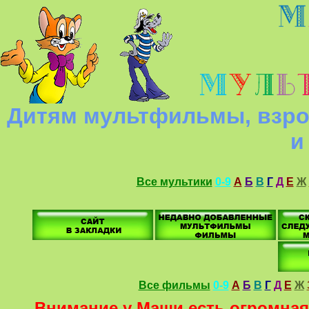
Дитям мультфильмы, взро
и
Все мультики
0-9
А
Б
В
Г
Д
Е
Ж
Все фильмы
0-9
А
Б
В
Г
Д
Е
Ж
Внимание у Маши есть огромная