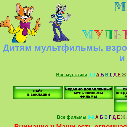
Дитям мультфильмы, взро
и
Все мультики
0-9
А
Б
В
Г
Д
Е
Ж
Все фильмы
0-9
А
Б
В
Г
Д
Е
Ж
Внимание у Маши есть огромная