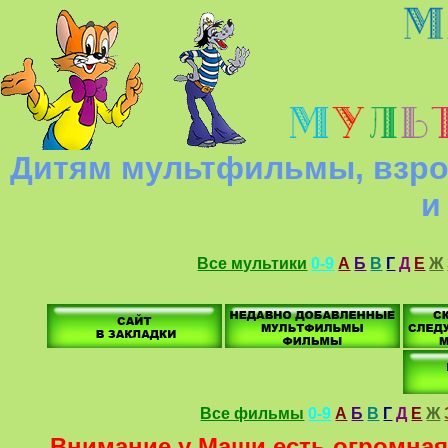
Дитям мультфильмы, взро
и
Все мультики
0-9
А
Б
В
Г
Д
Е
Ж
Все фильмы
0-9
А
Б
В
Г
Д
Е
Ж
Внимание у Маши есть огромная