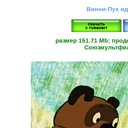
Винни-Пух ид
размер 151.71 Mb; прод
Союзмультфил