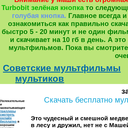
Turbobit зелёная кнопка
то следующ
голубая кнопка.
Главное всегда и
ознакомиться как правильно скача
быстро 5 - 20 минут и не один фил
и скачивает на 10 гб в день. А 
мультфильмов. Пока вы смотрите
оче
Советские мультфильмы
мультиков
з
Скачать бесплатно му
Увлекательные
и
захватывающие
триллеры
смотреть
Это чудесный и смешной медве
онлайн
бесплатно
в
в лесу и дружил, нет не с Машей
хорошем