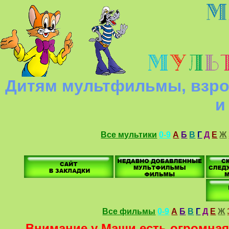
Дитям мультфильмы, взро
и
Все мультики
0-9
А
Б
В
Г
Д
Е
Ж
Все фильмы
0-9
А
Б
В
Г
Д
Е
Ж
Внимание у Маши есть огромная