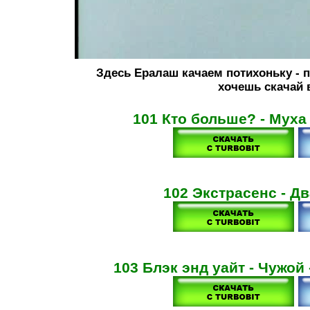
Здесь
Ералаш
качаем потихоньку - 
хочешь скачай в
101 Кто больше? - Муха
102 Экстрасенс - Д
103 Блэк энд уайт - Чужо