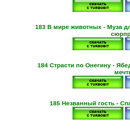
183 В мире животных - Муза 
сюрпр
184 Страсти по Онегину - Ябе
меч
185 Незванный гость - Сп