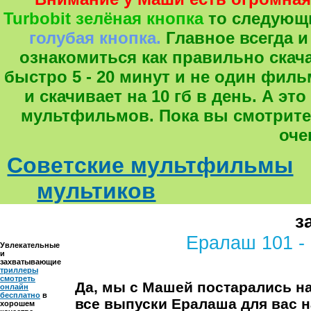
Turbobit зелёная кнопка
то следующ
голубая кнопка.
Главное всегда и
ознакомиться как правильно скача
быстро 5 - 20 минут и не один фил
и скачивает на 10 гб в день. А 
мультфильмов. Пока вы смотрите
оче
Советские мультфильмы
мультиков
з
Ералаш 101 -
Увлекательные
и
захватывающие
триллеры
смотреть
Да, мы с Машей постарались на
онлайн
бесплатно
в
все выпуски Ералаша
для вас 
хорошем