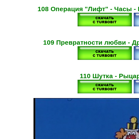
108 Операция "Лифт" - Часы -
109 Превратности любви - Д
110 Шутка - Рыца