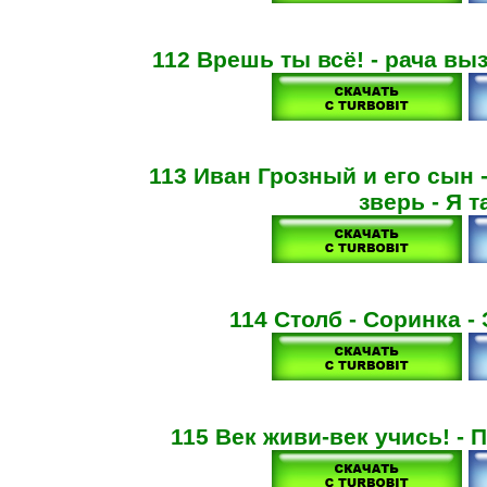
112 Врешь ты всё! - рача вы
113 Иван Грозный и его сын
зверь - Я т
114 Столб - Соринка -
115 Век живи-век учись! - 