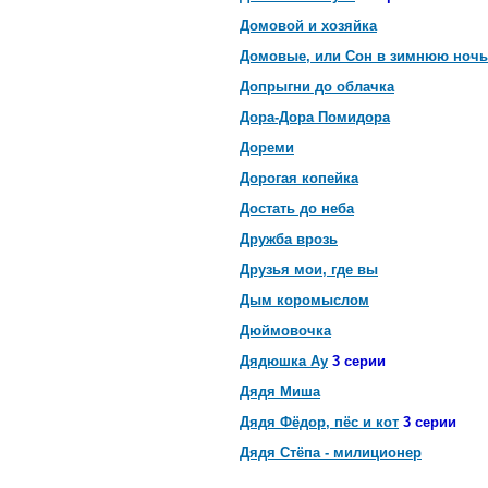
Домовой и хозяйка
Домовые, или Сон в зимнюю ночь
Допрыгни до облачка
Дора-Дора Помидора
Дореми
Дорогая копейка
Достать до неба
Дружба врозь
Друзья мои, где вы
Дым коромыслом
Дюймовочка
Дядюшка Ау
3 серии
Дядя Миша
Дядя Фёдор, пёс и кот
3 серии
Дядя Стёпа - милиционер