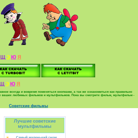
Щ
Э
Ю
Я
Щ
Э
Ю
Я
вное всегда и вовремя поменяться кнопками, а так же ознакомиться как правильно
ольше ваших любимых фильмов и мультфильмов. Пока вы смотрите фильм, мультфильм -
Советские фильмы
Лучшие советские
мультфильмы
Самый маленький гном