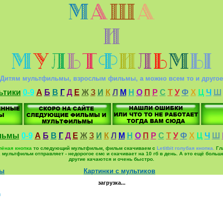
Дитям мультфильмы, взрослым фильмы, а можно всем то и другое
ьтики
0-9
А
Б
В
Г
Д
Е
Ж
З
И
К
Л
М
Н
О
П
Р
С
Т
У
Ф
Х
Ц
Ч
Ш
льмы
0-9
А
Б
В
Г
Д
Е
Ж
З
И
К
Л
М
Н
О
П
Р
С
Т
У
Ф
Х
Ц
Ч
Ш
елёная кнопка
то следующий мультфильм, фильм скачиваем с
Letitbit голубая кнопка.
Гла
ьм, мультфильм отправляет - недорогое смс и скачивает на 10 гб в день. А это ещё б
другие качаются и очень быстро.
мы
Картинки с мультиков
загрузка...
Д