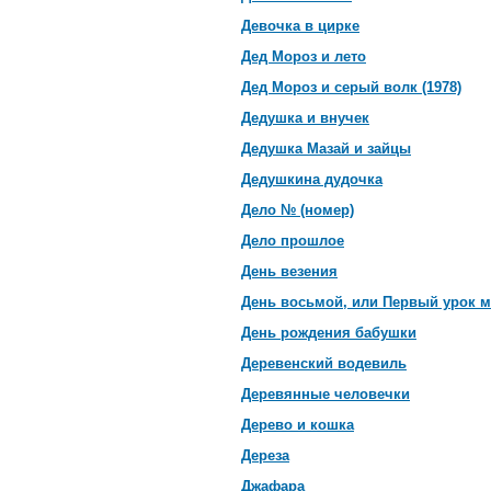
Девочка в цирке
Дед Мороз и лето
Дед Мороз и серый волк (1978)
Дедушка и внучек
Дедушка Мазай и зайцы
Дедушкина дудочка
Дело № (номер)
Дело прошлое
День везения
День восьмой, или Первый урок
День рождения бабушки
Деревенский водевиль
Деревянные человечки
Дерево и кошка
Дереза
Джафара