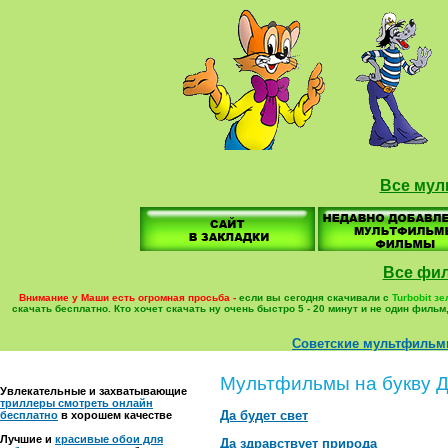
Все мул
Все фи
Внимание у Маши есть огромная просьба -
еcли вы сегодня скачивали с
Turbobit з
скачать бесплатно. Кто хочет скачать ну очень быстро 5 - 20 минут и не один фил
Советские мультфиль
Мультфильмы на букву 
Увлекательные и захватывающие
триллеры смотреть онлайн
Да будет свет
бесплатно
в хорошем качестве
Лучшие и
красивые обои для
Да здравствует природа