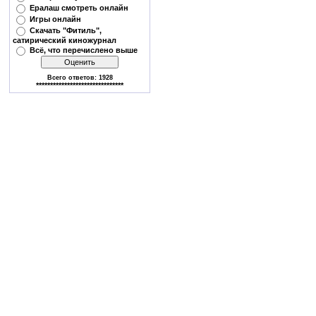
Ералаш смотреть онлайн
Игры онлайн
Скачать "Фитиль",
сатирический киножурнал
Всё, что перечислено выше
Всего ответов:
1928
*******************************