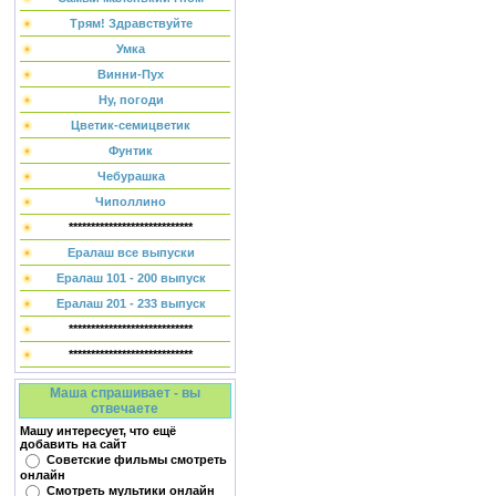
Трям! Здравствуйте
Умка
Винни-Пух
Ну, погоди
Цветик-семицветик
Фунтик
Чебурашка
Чиполлино
****************************
Ералаш все выпуски
Ералаш 101 - 200 выпуск
Ералаш 201 - 233 выпуск
****************************
****************************
Маша спрашивает - вы
отвечаете
Машу интересует, что ещё
добавить на сайт
Советские фильмы смотреть
онлайн
Смотреть мультики онлайн