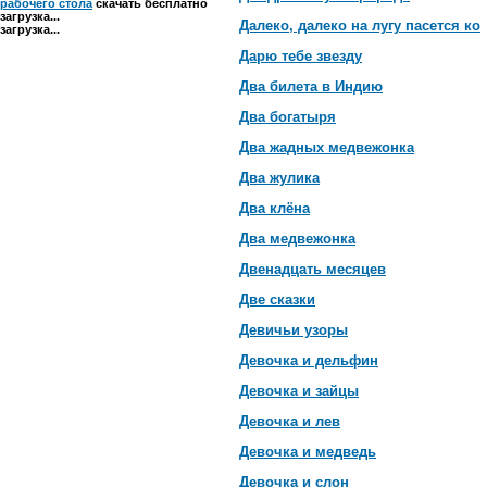
рабочего стола
скачать бесплатно
загрузка...
Далеко, далеко на лугу пасется ко
загрузка...
Дарю тебе звезду
Два билета в Индию
Два богатыря
Два жадных медвежонка
Два жулика
Два клёна
Два медвежонка
Двенадцать месяцев
Две сказки
Девичьи узоры
Девочка и дельфин
Девочка и зайцы
Девочка и лев
Девочка и медведь
Девочка и слон