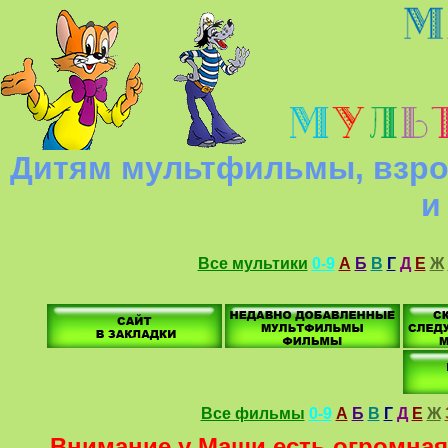
Дитям мультфильмы, взро
и
Все мультики
0-9
А
Б
В
Г
Д
Е
Ж
Все фильмы
0-9
А
Б
В
Г
Д
Е
Ж
Внимание у Маши есть огромная