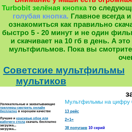
Turbobit зелёная кнопка
то следующ
голубая кнопка.
Главное всегда и
ознакомиться как правильно скача
быстро 5 - 20 минут и не один фил
и скачивает на 10 гб в день. А 
мультфильмов. Пока вы смотрите
оче
Советские мультфильмы
мультиков
з
Мультфильмы на цифру 
Увлекательные и захватывающие
триллеры смотреть онлайн
13 рейс
бесплатно
в хорошем качестве
Лучшие и
красивые обои для
2+1=
рабочего стола
скачать бесплатно
загрузка...
38 попугаев
10 серий
загрузка...