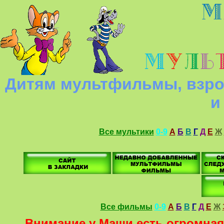
Дитям мультфильмы, взро
и
Все мультики
0-9
А
Б
В
Г
Д
Е
Ж
Все фильмы
0-9
А
Б
В
Г
Д
Е
Ж
Внимание у Маши есть огромная