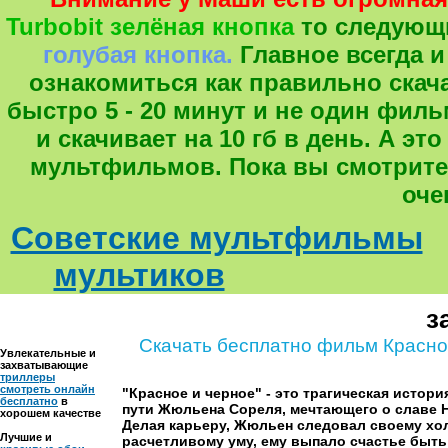
Turbobit зелёная кнопка
то следующ
голубая кнопка.
Главное всегда и
ознакомиться как правильно скача
быстро 5 - 20 минут и не один фил
и скачивает на 10 гб в день. А 
мультфильмов. Пока вы смотрите
оче
Советские мультфильмы
мультиков
з
Скачать бесплатно фильм Красно
Увлекательные и
захватывающие
триллеры
смотреть онлайн
"Красное и черное" - это трагическая истори
бесплатно
в
пути Жюльена Сореля, мечтающего о славе 
хорошем качестве
Делая карьеру, Жюльен следовал своему хо
Лучшие и
расчетливому уму, ему выпало счастье бы