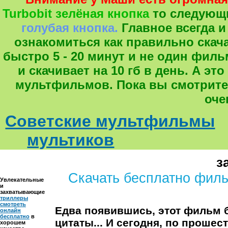
Turbobit зелёная кнопка
то следующ
голубая кнопка.
Главное всегда и
ознакомиться как правильно скача
быстро 5 - 20 минут и не один фил
и скачивает на 10 гб в день. А 
мультфильмов. Пока вы смотрите
оче
Советские мультфильмы
мультиков
з
Скачать бесплатно фил
Увлекательные
и
захватывающие
триллеры
смотреть
Едва появившись, этот фильм б
онлайн
бесплатно
в
цитаты... И сегодня, по прошес
хорошем