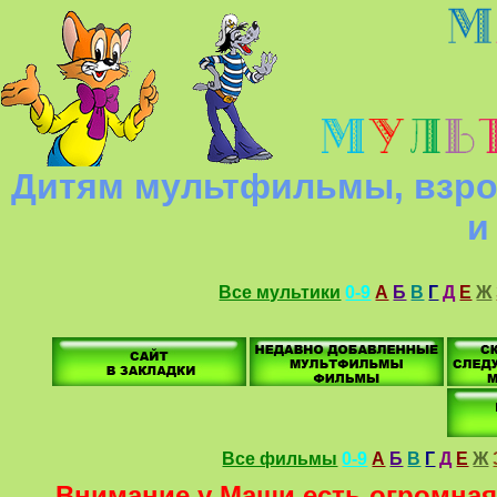
Дитям мультфильмы, взро
и
Все мультики
0-9
А
Б
В
Г
Д
Е
Ж
Все фильмы
0-9
А
Б
В
Г
Д
Е
Ж
Внимание у Маши есть огромная