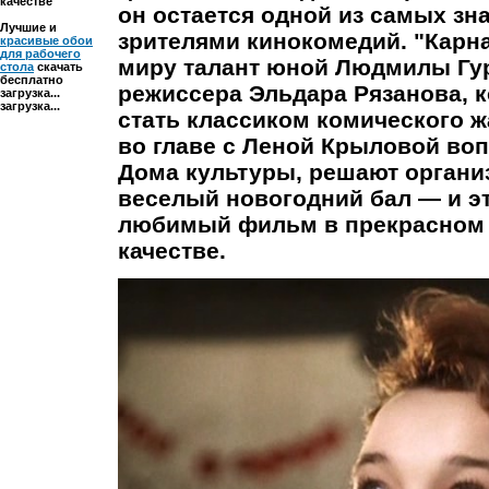
качестве
он остается одной из самых з
Лучшие и
зрителями кинокомедий. "Карн
красивые обои
для рабочего
миру талант юной Людмилы Гу
стола
скачать
бесплатно
режиссера Эльдара Рязанова, 
загрузка...
загрузка...
стать классиком комического 
во главе с Леной Крыловой воп
Дома культуры, решают органи
веселый новогодний бал — и эт
любимый фильм в прекрасном
качестве.