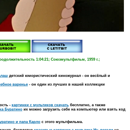
родолжительность 1:04:21; Союзмультфильм, 1959 г.;
алаш
детский юмористический киножурнал - он весёлый и
ебное варенье
- он один из лучших в нашей коллекции
ость -
картинки с мультиков скачать
бесплатно, а также
ка Буратино
их можно загрузить себе на компьютер или взять код
уратино и папа Карло
с этого мультфильма.
скачать бесплатно
красивые картинки с мультика Ну, погоди
на