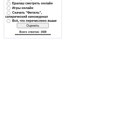
Ералаш смотреть онлайн
Игры онлайн
Скачать "Фитиль",
сатирический киножурнал
Всё, что перечислено выше
Всего ответов:
1928
*******************************