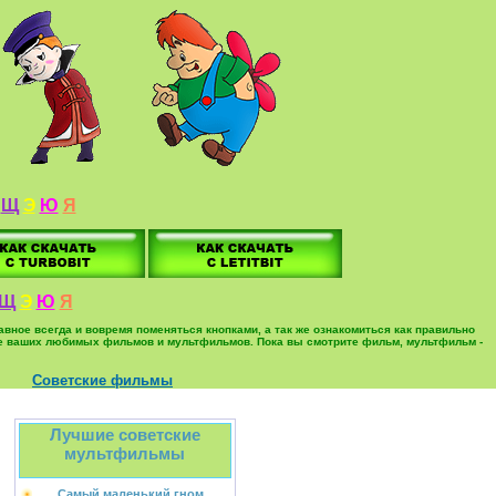
Щ
Э
Ю
Я
Щ
Э
Ю
Я
вное всегда и вовремя поменяться кнопками, а так же ознакомиться как правильно
ольше ваших любимых фильмов и мультфильмов. Пока вы смотрите фильм, мультфильм -
Советские фильмы
Лучшие советские
мультфильмы
Самый маленький гном