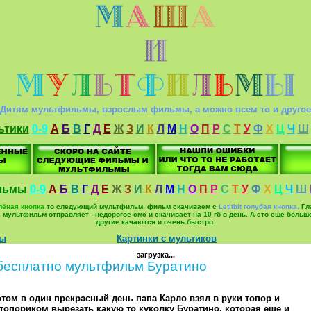
Дитям мультфильмы, взрослым фильмы, а можно всем то и другое
ьтики
0-9
А
Б
В
Г
Д
Е
Ж
З
И
К
Л
М
Н
О
П
Р
С
Т
У
Ф
Х
Ц
Ч
Ш
льмы
0-9
А
Б
В
Г
Д
Е
Ж
З
И
К
Л
М
Н
О
П
Р
С
Т
У
Ф
Х
Ц
Ч
Ш
елёная кнопка
то следующий мультфильм, фильм скачиваем с
Letitbit голубая кнопка.
Гла
ьм, мультфильм отправляет - недорогое смс и скачивает на 10 гб в день. А это ещё б
другие качаются и очень быстро.
мы
Картинки с мультиков
загрузка...
бесплатно мультфильм Буратино
потом в один прекрасный день папа Карло взял в руки топор и
о топориком вырезать какую то куколку Буратино, которая еще и