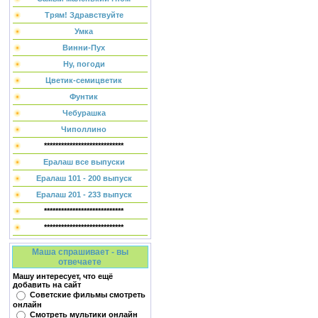
Трям! Здравствуйте
Умка
Винни-Пух
Ну, погоди
Цветик-семицветик
Фунтик
Чебурашка
Чиполлино
****************************
Ералаш все выпуски
Ералаш 101 - 200 выпуск
Ералаш 201 - 233 выпуск
****************************
****************************
Маша спрашивает - вы
отвечаете
Машу интересует, что ещё
добавить на сайт
Советские фильмы смотреть
онлайн
Смотреть мультики онлайн