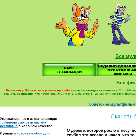
Все мул
Все фи
Внимание у Маши есть огромная просьба -
еcли вы сегодня скачивали с
Turbobit з
скачать бесплатно. Кто хочет скачать ну очень быстро 5 - 20 минут и не один фил
Советские мультфиль
Скачать 
Увлекательные и захватывающие
триллеры смотреть онлайн
бесплатно
в хорошем качестве
О дереве, которое росло в лесу, 
Лучшие и
красивые обои для
срубил это дерево и начал, что т