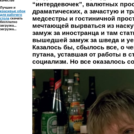
качестве
“интердевочек”, валютных прос
Лучшие и
драматических, а зачастую и тр
красивые обои
для рабочего
медсестры и гостиничной прост
стола
скачать
бесплатно
мечтающей вырваться из наску
загрузка...
загрузка...
замуж за иностранца и там стат
вышедшей замуж за шведа и уе
Казалось бы, сбылось все, о ч
путана, уставшая от работы в 
социализм. Но все оказалось со