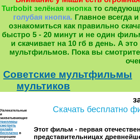
Turbobit зелёная кнопка
то следующ
голубая кнопка.
Главное всегда и
ознакомиться как правильно скача
быстро 5 - 20 минут и не один фил
и скачивает на 10 гб в день. А 
мультфильмов. Пока вы смотрите
оче
Советские мультфильмы
мультиков
з
Скачать бесплатно ф
Увлекательные
и
захватывающие
триллеры
смотреть
Этот фильм - первая отечестве
онлайн
бесплатно
в
представительницах древнейш
хорошем