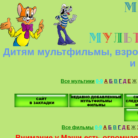
Дитям мультфильмы, взро
и
Все мультики
0-9
А
Б
В
Г
Д
Е
Ж
Все фильмы
0-9
А
Б
В
Г
Д
Е
Ж
Внимание у Маши есть огромная