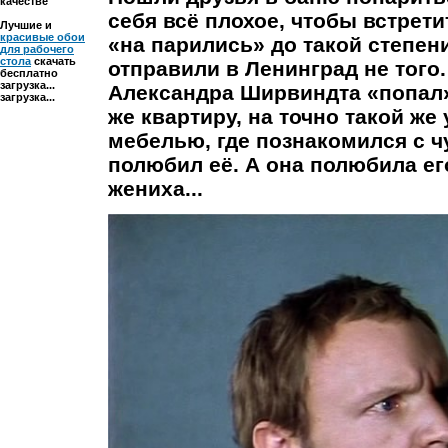
качестве
себя всё плохое, чтобы встрет
Лучшие и
красивые обои
«на парились» до такой степени
для рабочего
стола
скачать
отправили в Ленинград не того
бесплатно
загрузка...
Александра Ширвиндта «попал»
загрузка...
же квартиру, на точно такой же 
мебелью, где познакомился с 
полюбил её. А она полюбила ег
жениха...