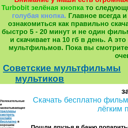
Turbobit зелёная кнопка
то следующ
голубая кнопка.
Главное всегда и
ознакомиться как правильно скача
быстро 5 - 20 минут и не один фил
и скачивает на 10 гб в день. А 
мультфильмов. Пока вы смотрите
оче
Советские мультфильмы
мультиков
з
Скачать бесплатно фильм
Увлекательные
и
лёгким 
захватывающие
триллеры
смотреть
онлайн
бесплатно
в
хорошем
Пошли друзья в баню попарить