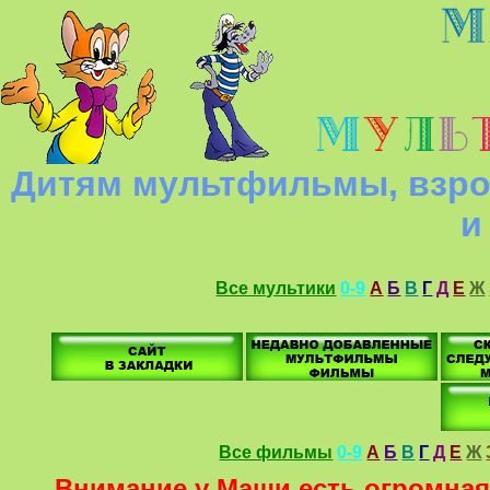
Дитям мультфильмы, взро
и
Все мультики
0-9
А
Б
В
Г
Д
Е
Ж
Все фильмы
0-9
А
Б
В
Г
Д
Е
Ж
Внимание у Маши есть огромная