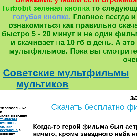
Turbobit зелёная кнопка
то следующ
голубая кнопка.
Главное всегда и
ознакомиться как правильно скача
быстро 5 - 20 минут и не один фил
и скачивает на 10 гб в день. А 
мультфильмов. Пока вы смотрите
оче
Советские мультфильмы
мультиков
з
Скачать бесплатно ф
Увлекательные
и
захватывающие
триллеры
смотреть
Когда-то герой фильма был ас
онлайн
бесплатно
в
ничего, кроме звездного неба н
хорошем