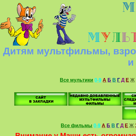
Дитям мультфильмы, взро
и
Все мультики
0-9
А
Б
В
Г
Д
Е
Ж
Все фильмы
0-9
А
Б
В
Г
Д
Е
Ж
Внимание у Маши есть огромная