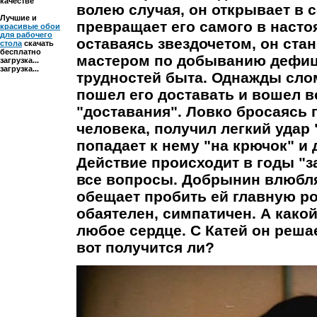
качестве
волею случая, он открывает в с
Лучшие и
превращает его самого в насто
красивые обои
для рабочего
оставаясь звездочетом, он ст
стола
скачать
бесплатно
мастером по добыванию дефиц
загрузка...
загрузка...
трудностей быта. Однажды сло
пошел его доставать и вошел в
"доставания". Ловко бросаясь
человека, получил легкий удар 
попадает к нему "на крючок" и 
Действие происходит в годы "з
все вопросы. Добрынин влюбля
обещает пробить ей главную рол
обаятелен, симпатичен. А какой
любое сердце. С Катей он реша
вот получится ли?