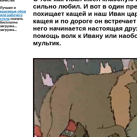
качестве
сильно любил. И вот в один пр
Лучшие и
красивые обои
похищает кащей и наш Иван цар
для рабочего
стола
скачать
кащея и по дороге он встречает
бесплатно
загрузка...
него начинается настоящая дру
загрузка...
помощь волк к Ивану или наобо
мультик.