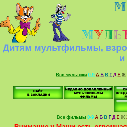
Дитям мультфильмы, взро
и
Все мультики
0-9
А
Б
В
Г
Д
Е
Ж
Все фильмы
0-9
А
Б
В
Г
Д
Е
Ж
Внимание у Маши есть огромная