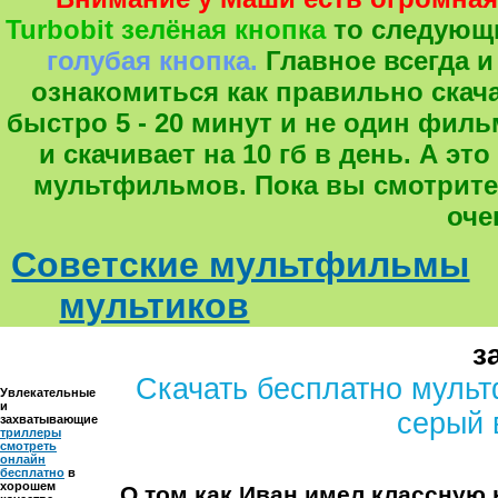
Turbobit зелёная кнопка
то следующ
голубая кнопка.
Главное всегда и
ознакомиться как правильно скача
быстро 5 - 20 минут и не один фил
и скачивает на 10 гб в день. А 
мультфильмов. Пока вы смотрите
оче
Советские мультфильмы
мультиков
з
Скачать бесплатно муль
Увлекательные
и
серый 
захватывающие
триллеры
смотреть
онлайн
бесплатно
в
хорошем
О том как Иван имел классную 