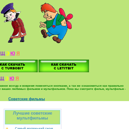
Щ
Э
Ю
Я
Щ
Э
Ю
Я
вное всегда и вовремя поменяться кнопками, а так же ознакомиться как правильно
ольше ваших любимых фильмов и мультфильмов. Пока вы смотрите фильм, мультфильм -
Советские фильмы
Лучшие советские
мультфильмы
Самый маленький гном