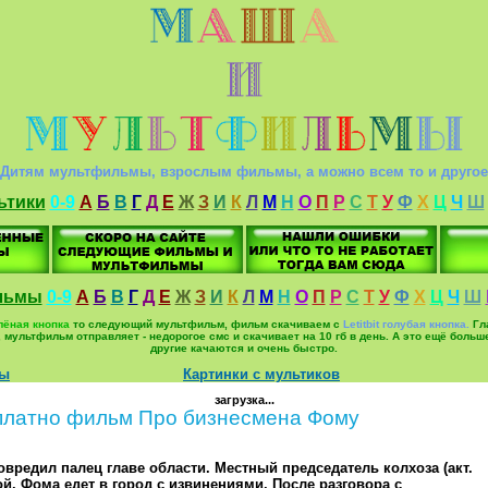
Дитям мультфильмы, взрослым фильмы, а можно всем то и другое
ьтики
0-9
А
Б
В
Г
Д
Е
Ж
З
И
К
Л
М
Н
О
П
Р
С
Т
У
Ф
Х
Ц
Ч
Ш
льмы
0-9
А
Б
В
Г
Д
Е
Ж
З
И
К
Л
М
Н
О
П
Р
С
Т
У
Ф
Х
Ц
Ч
Ш
елёная кнопка
то следующий мультфильм, фильм скачиваем с
Letitbit голубая кнопка.
Гла
ьм, мультфильм отправляет - недорогое смс и скачивает на 10 гб в день. А это ещё б
другие качаются и очень быстро.
мы
Картинки с мультиков
загрузка...
платно фильм Про бизнесмена Фому
вредил палец главе области. Местный председатель колхоза (акт.
й. Фома едет в город с извинениями. После разговора с